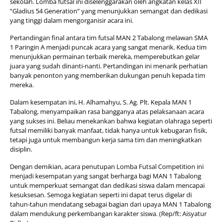
sekolah. Lomba futsal ini diselenggarakan oleh angkatan kelas XII
“Gladius 54 Generation” yang menunjukkan semangat dan dedikasi
yang tinggi dalam mengorganisir acara ini.
Pertandingan final antara tim futsal MAN 2 Tabalong melawan SMA
1 Paringin A menjadi puncak acara yang sangat menarik. Kedua tim
menunjukkan permainan terbaik mereka, memperebutkan gelar
juara yang sudah dinanti-nanti. Pertandingan ini menarik perhatian
banyak penonton yang memberikan dukungan penuh kepada tim
mereka.
Dalam kesempatan ini, H. Alhamahyu, S. Ag. Plt. Kepala MAN 1
Tabalong, menyampaikan rasa bangganya atas pelaksanaan acara
yang sukses ini. Beliau menekankan bahwa kegiatan olahraga seperti
futsal memiliki banyak manfaat, tidak hanya untuk kebugaran fisik,
tetapi juga untuk membangun kerja sama tim dan meningkatkan
disiplin.
Dengan demikian, acara penutupan Lomba Futsal Competition ini
menjadi kesempatan yang sangat berharga bagi MAN 1 Tabalong
untuk memperkuat semangat dan dedikasi siswa dalam mencapai
kesuksesan. Semoga kegiatan seperti ini dapat terus digelar di
tahun-tahun mendatang sebagai bagian dari upaya MAN 1 Tabalong
dalam mendukung perkembangan karakter siswa. (Rep/ft: Aisyatur