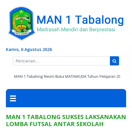
ate
SnapTik
Y2Mate
Tải Video TikTok Không Logo
dizipal
casino en ligne france
Kamis, 6 Agustus 2026
|
MAN 1 Tabalong Resmi Buka MATAMUDA Tahun Pelajaran 2026/2027
MAN 1 TABALONG SUKSES LAKSANAKAN
LOMBA FUTSAL ANTAR SEKOLAH