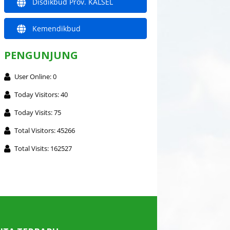
Disdikbud Prov. KALSEL
Kemendikbud
PENGUNJUNG
User Online: 0
Today Visitors: 40
Today Visits: 75
Total Visitors: 45266
Total Visits: 162527