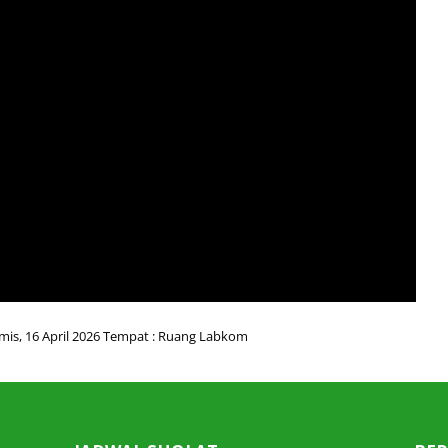
mis, 16 April 2026 Tempat : Ruang Labkom