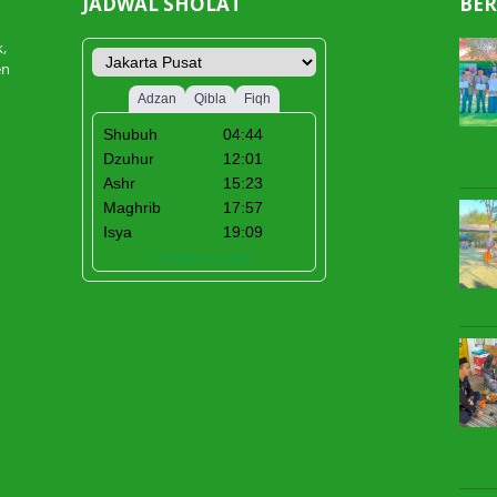
JADWAL SHOLAT
BER
,
en