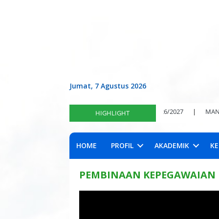
e
hacklink
maltepe escort
porno
Tuzla Escort
Padişahbet
jojobet
padisahbet.b
Jumat, 7 Agustus 2026
abalong Resmi Buka MATAMUDA Tahun Pelajaran 2026/2027
|
MAN 1 
HIGHLIGHT
HOME
PROFIL
AKADEMIK
KE
PEMBINAAN KEPEGAWAIAN 