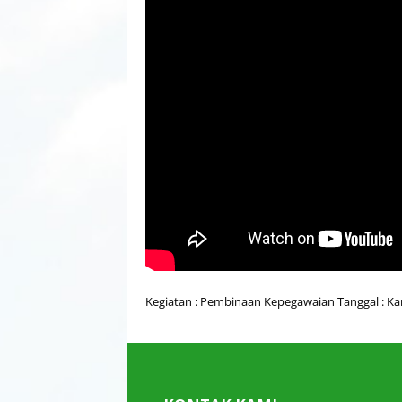
Kegiatan : Pembinaan Kepegawaian Tanggal : Ka